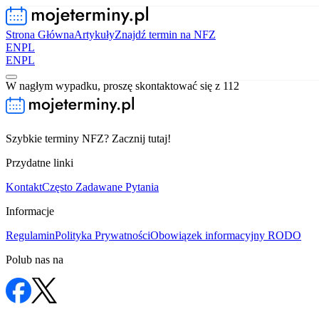
Strona Główna
Artykuły
Znajdź termin na NFZ
EN
PL
EN
PL
W nagłym wypadku, proszę skontaktować się z 112
Szybkie terminy NFZ? Zacznij tutaj!
Przydatne linki
Kontakt
Często Zadawane Pytania
Informacje
Regulamin
Polityka Prywatności
Obowiązek informacyjny RODO
Polub nas na