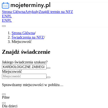
Strona Główna
Artykuły
Znajdź termin na NFZ
EN
PL
EN
PL
Strona Główna
/
Świadczenia na NFZ
/
Miejscowość
Znajdź świadczenie
Jakiego świadczenia szukasz?
Miejscowość
Sprawdzamy miejscowości w pobliżu…
Pilne
Dla dzieci