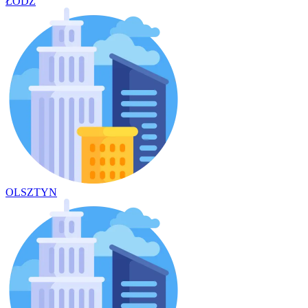
ŁÓDŹ
OLSZTYN