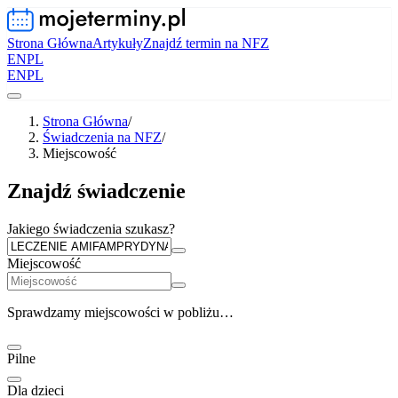
Strona Główna
Artykuły
Znajdź termin na NFZ
EN
PL
EN
PL
Strona Główna
/
Świadczenia na NFZ
/
Miejscowość
Znajdź świadczenie
Jakiego świadczenia szukasz?
Miejscowość
Sprawdzamy miejscowości w pobliżu…
Pilne
Dla dzieci