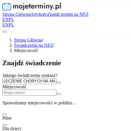
Strona Główna
Artykuły
Znajdź termin na NFZ
EN
PL
EN
PL
Strona Główna
/
Świadczenia na NFZ
/
Miejscowość
Znajdź świadczenie
Jakiego świadczenia szukasz?
Miejscowość
Sprawdzamy miejscowości w pobliżu…
Pilne
Dla dzieci