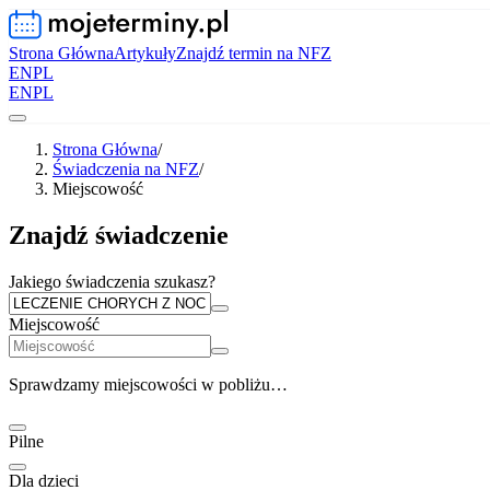
Strona Główna
Artykuły
Znajdź termin na NFZ
EN
PL
EN
PL
Strona Główna
/
Świadczenia na NFZ
/
Miejscowość
Znajdź świadczenie
Jakiego świadczenia szukasz?
Miejscowość
Sprawdzamy miejscowości w pobliżu…
Pilne
Dla dzieci