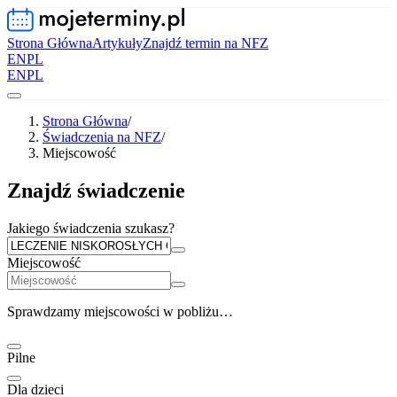
Strona Główna
Artykuły
Znajdź termin na NFZ
EN
PL
EN
PL
Strona Główna
/
Świadczenia na NFZ
/
Miejscowość
Znajdź świadczenie
Jakiego świadczenia szukasz?
Miejscowość
Sprawdzamy miejscowości w pobliżu…
Pilne
Dla dzieci