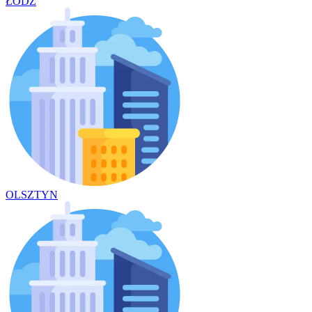
ŁÓDŹ
OLSZTYN