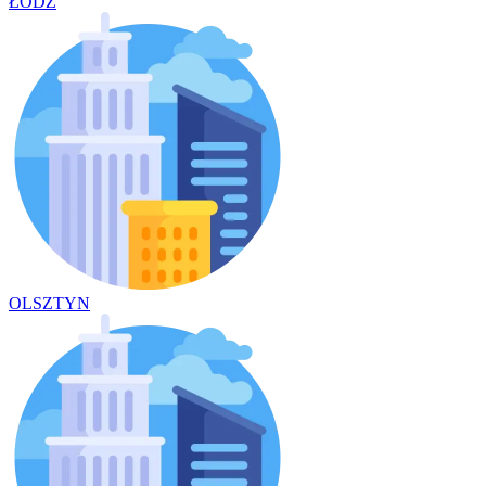
ŁÓDŹ
OLSZTYN