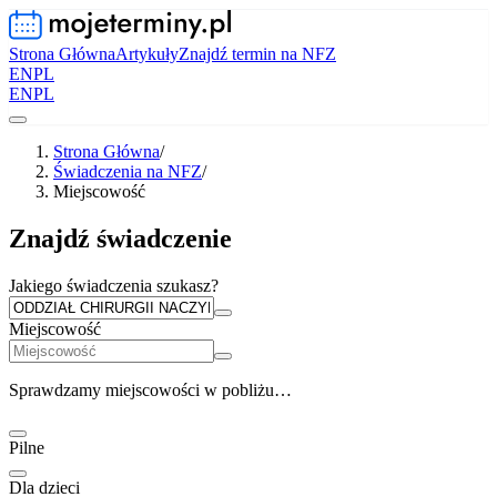
Strona Główna
Artykuły
Znajdź termin na NFZ
EN
PL
EN
PL
Strona Główna
/
Świadczenia na NFZ
/
Miejscowość
Znajdź świadczenie
Jakiego świadczenia szukasz?
Miejscowość
Sprawdzamy miejscowości w pobliżu…
Pilne
Dla dzieci