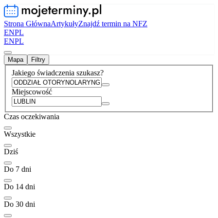
Strona Główna
Artykuły
Znajdź termin na NFZ
EN
PL
EN
PL
Mapa
Filtry
Jakiego świadczenia szukasz?
Miejscowość
Czas oczekiwania
Wszystkie
Dziś
Do 7 dni
Do 14 dni
Do 30 dni