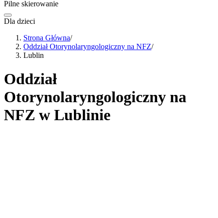
Pilne skierowanie
Dla dzieci
Strona Główna
/
Oddział Otorynolaryngologiczny na NFZ
/
Lublin
Oddział
Otorynolaryngologiczny na
NFZ w Lublinie