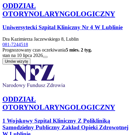
ODDZIAŁ
OTORYNOLARYNGOLOGICZNY
Uniwersytecki Szpital Kliniczny Nr 4 W Lublinie
Dra Kazimierza Jaczewskiego 8, Lublin
081-7244518
Prognozowany czas oczekiwania
5 mies. 2 tyg.
stan na 10 lipca 2026
Umów wizytę
ODDZIAŁ
OTORYNOLARYNGOLOGICZNY
1 Wojskowy Szpital Kliniczny Z Polikliniką
Samodzielny Publiczny Zakład Opieki Zdrowotnej
W Lublinie